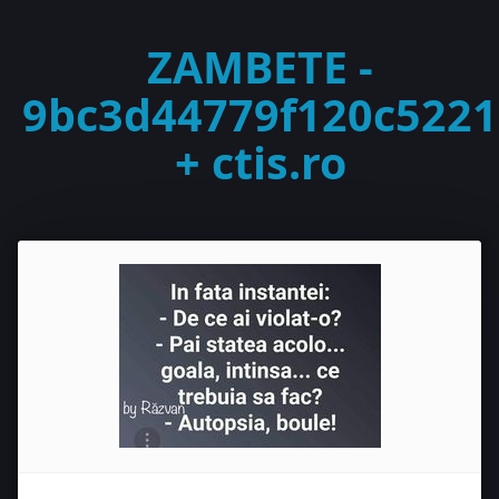
ZAMBETE -
9bc3d44779f120c5221
+ ctis.ro