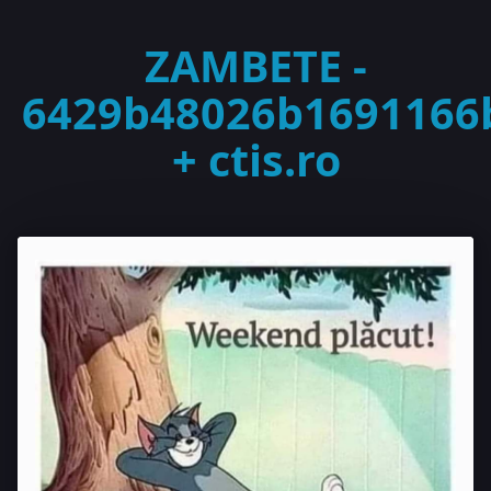
ZAMBETE -
6429b48026b1691166
+ ctis.ro