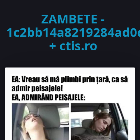
ZAMBETE -
1c2bb14a8219284ad0d
+ ctis.ro