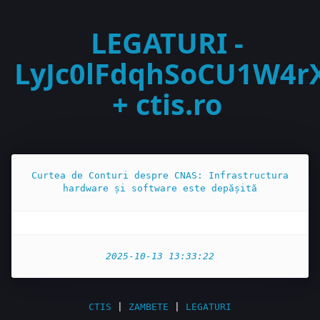
LEGATURI -
LyJc0lFdqhSoCU1W4r
+ ctis.ro
Curtea de Conturi despre CNAS: Infrastructura
hardware și software este depășită
2025-10-13 13:33:22
CTIS
|
ZAMBETE
|
LEGATURI