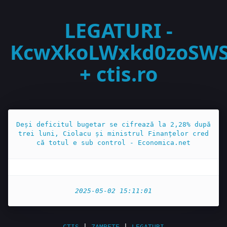
LEGATURI -
KcwXkoLWxkd0zoSW
+ ctis.ro
Deși deficitul bugetar se cifrează la 2,28% după
trei luni, Ciolacu și ministrul Finanțelor cred
că totul e sub control - Economica.net
2025-05-02 15:11:01
CTIS
|
ZAMBETE
|
LEGATURI