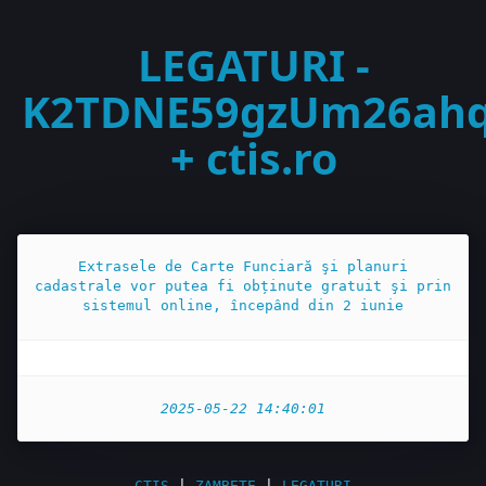
LEGATURI -
K2TDNE59gzUm26ahq
+ ctis.ro
Extrasele de Carte Funciară şi planuri
cadastrale vor putea fi obținute gratuit şi prin
sistemul online, începând din 2 iunie
2025-05-22 14:40:01
CTIS
|
ZAMBETE
|
LEGATURI